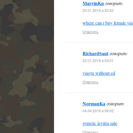
MarvinKn
говорит:
20.01.2016 в 20:42
where can i buy female via
Ответить
RichardSaut
говорит:
22.01.2016 в 03:01
viagra without ed
Ответить
NormanKa
говорит:
04.04.2016 в 09:02
generic levitra sale
Ответить