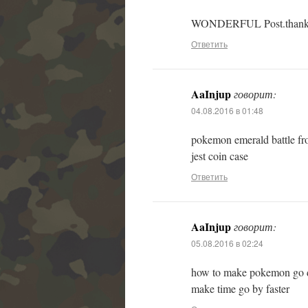
WONDERFUL Post.thanks f
Ответить
AaInjup
говорит:
04.08.2016 в 01:48
pokemon emerald battle fr
jest coin case
Ответить
AaInjup
говорит:
05.08.2016 в 02:24
how to make pokemon go 
make time go by faster