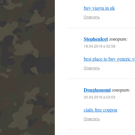
buy viagra in uk
Ответить
StephenIcet
говорит:
18.04.2016 в 02:58
best place to buy generic v
Ответить
Douglasnomi
говорит:
20.04.2016 в 03:03
cialis free coupon
Ответить