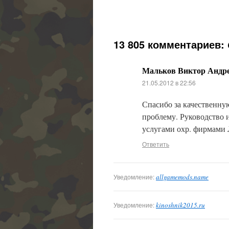
13 805 комментариев:
Мальков Виктор Андре
21.05.2012 в 22:56
Спасибо за качественну
проблему. Руководство
услугами охр. фирмами 
Ответить
Уведомление:
allgamemods.name
Уведомление:
kinoshnik2015.ru