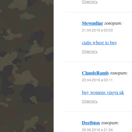
Ответить
Stevendiar
говорит:
21.04.2016 в 03:03
cialis where to buy
Ответить
ClaudeRamb
говорит:
22.04.2016 в 03:11
buy womens viagra uk
Ответить
Deetbion
говорит:
26.06.2016 в 21:34