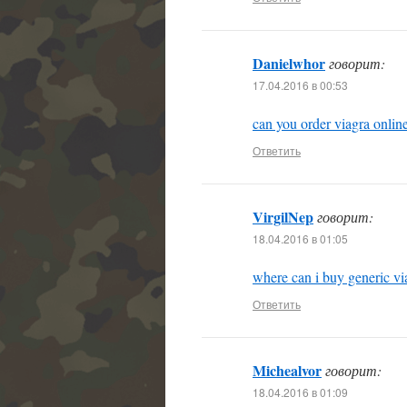
Danielwhor
говорит:
17.04.2016 в 00:53
can you order viagra onlin
Ответить
VirgilNep
говорит:
18.04.2016 в 01:05
where can i buy generic via
Ответить
Michealvor
говорит:
18.04.2016 в 01:09