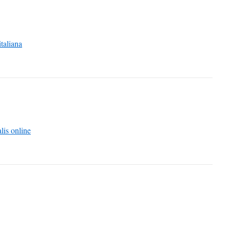
italiana
lis online