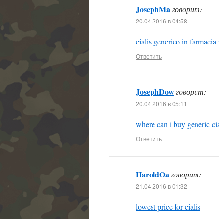
JosephMa
говорит:
20.04.2016 в 04:58
cialis generico in farmacia 
Ответить
JosephDow
говорит:
20.04.2016 в 05:11
where can i buy generic cia
Ответить
HaroldOa
говорит:
21.04.2016 в 01:32
lowest price for cialis