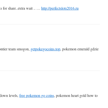
or share..extra wait .. …
http://perfectslots2016.ru
ontier team smogon,
getpokegocoins.top
, pokemon emerald gdzie
down levels,
free pokemon go coins
, pokemon heart gold how to